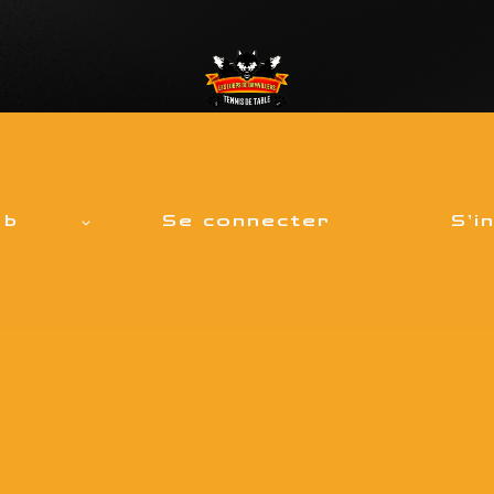
ub
Se connecter
S’i