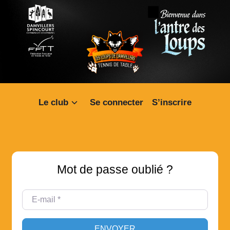
Le club
Se connecter
S’inscrire
Mot de passe oublié ?
E-mail
*
ENVOYER