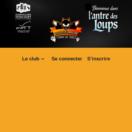
Le club
Se connecter
S’inscrire